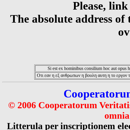
Please, link
The absolute address of 
ov
Si est ex hominibus consilium hoc aut opus hoc
Οτι εαν η εξ ανθρωπων η βουλη αυτη η το εργον τ
Cooperatorum 
© 2006 Cooperatorum Veritatis
omnia 
Litterula per inscriptionem 