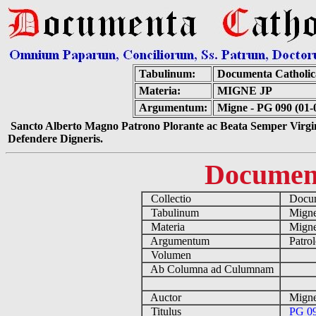
Tabulinum:
Documenta Catholi
Materia:
MIGNE JP
Argumentum:
Migne - PG 090 (01-
Sancto Alberto Magno Patrono Plorante ac Beata Semper Virgin
Defendere Digneris.
Documen
Collectio
Docume
Tabulinum
Mign
Materia
Migne
Argumentum
Patrol
Volumen
Ab Columna ad Culumnam
Auctor
Migne
Titulus
PG 09