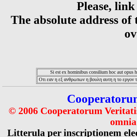
Please, link
The absolute address of 
ov
Si est ex hominibus consilium hoc aut opus hoc
Οτι εαν η εξ ανθρωπων η βουλη αυτη η το εργον τ
Cooperatorum 
© 2006 Cooperatorum Veritatis
omnia 
Litterula per inscriptionem 