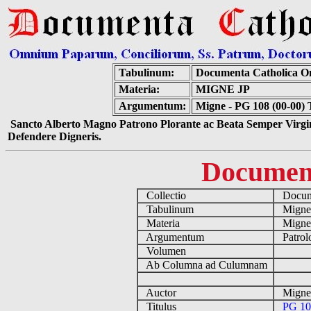
Tabulinum:
Documenta Catholica O
Materia:
MIGNE JP
Argumentum:
Migne - PG 108 (00-00)
Sancto Alberto Magno Patrono Plorante ac Beata Semper Virgin
Defendere Digneris.
Documen
Collectio
Docume
Tabulinum
Mign
Materia
Migne
Argumentum
Patrol
Volumen
Ab Columna ad Culumnam
Auctor
Migne 
Titulus
PG 10