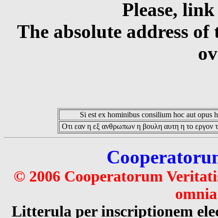
Please, link
The absolute address of 
ov
Si est ex hominibus consilium hoc aut opus hoc
Οτι εαν η εξ ανθρωπων η βουλη αυτη η το εργον τ
Cooperatorum 
© 2006 Cooperatorum Veritatis
omnia 
Litterula per inscriptionem 