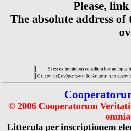
Please, link
The absolute address of 
ov
Si est ex hominibus consilium hoc aut opus hoc
Οτι εαν η εξ ανθρωπων η βουλη αυτη η το εργον τ
Cooperatorum 
© 2006 Cooperatorum Veritatis
omnia 
Litterula per inscriptionem 