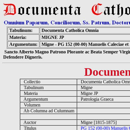
Tabulinum:
Documenta Catholica Omnia
Materia:
MIGNE JP
Argumentum:
Migne - PG 152 (00-00) Manuelis Caleciae e
Sancto Alberto Magno Patrono Plorante ac Beata Semper Virgin
Defendere Digneris.
Documen
Collectio
Documenta Catholica Om
Tabulinum
Migne
Materia
Migne JP
Argumentum
Patrologia Graeca
Volumen
Ab Columna ad Culumnam
Auctor
Migne [1815-1875]
Titulus
PG 152 (00-00) Manuelis C