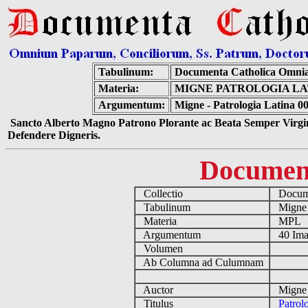
Tabulinum:
Documenta Catholica Omni
Materia:
MIGNE PATROLOGIA LAT
Argumentum:
Migne - Patrologia Latina 0
Sancto Alberto Magno Patrono Plorante ac Beata Semper Virgin
Defendere Digneris.
Documen
Collectio
Docume
Tabulinum
Mign
Materia
MPL
Argumentum
40 Ima
Volumen
Ab Columna ad Culumnam
Auctor
Migne 
Titulus
Patrol