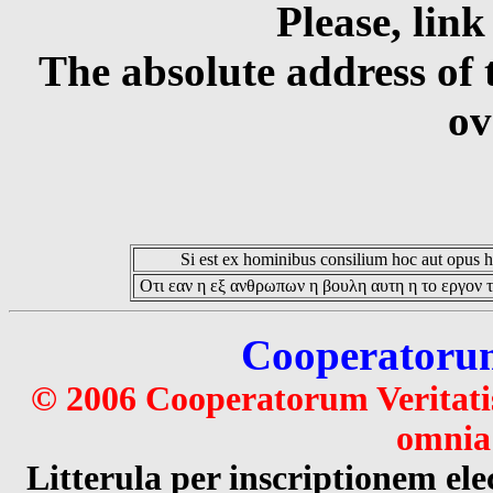
Please, link
The absolute address of 
ov
Si est ex hominibus consilium hoc aut opus hoc
Οτι εαν η εξ ανθρωπων η βουλη αυτη η το εργον τ
Cooperatorum 
© 2006 Cooperatorum Veritatis
omnia 
Litterula per inscriptionem 