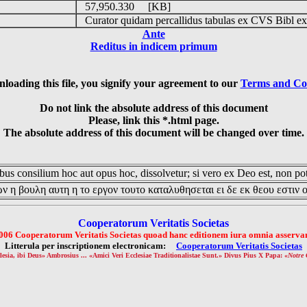
o
57,950.330 [KB]
Curator quidam percallidus tabulas ex CVS Bibl ex
Ante
Reditus in indicem primum
loading this file, you signify your agreement to our
Terms and Co
Do not link the absolute address of this document
Please, link this *.html page.
The absolute address of this document will be changed over time.
us consilium hoc aut opus hoc, dissolvetur; si vero ex Deo est, non pot
ν η βουλη αυτη η το εργον τουτο καταλυθησεται ει δε εκ θεου εστιν 
Cooperatorum Veritatis Societas
006 Cooperatorum Veritatis Societas quoad hanc editionem iura omnia asservan
Litterula per inscriptionem electronicam:
Cooperatorum Veritatis Societas
lesia, ibi Deus» Ambrosius ... «Amici Veri Ecclesiae Traditionalistae Sunt.» Divus Pius X Papa: «
Notre 