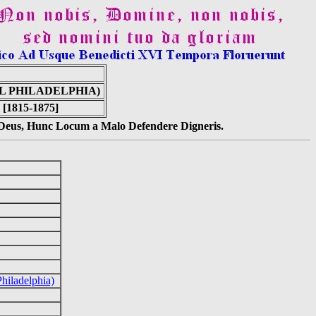
OL PHILADELPHIA)
 [1815-1875]
s Deus, Hunc Locum a Malo Defendere Digneris.
hiladelphia)