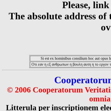
Please, link
The absolute address of 
ov
Si est ex hominibus consilium hoc aut opus hoc
Οτι εαν η εξ ανθρωπων η βουλη αυτη η το εργον τ
Cooperatorum 
© 2006 Cooperatorum Veritatis
omnia 
Litterula per inscriptionem 