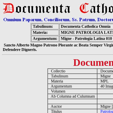
Tabulinum:
Documenta Catholica Omnia
Materia:
MIGNE PATROLOGIA LATIN
Argumentum:
Migne - Patrologia Latina 010
Sancto Alberto Magno Patrono Plorante ac Beata Semper Virgin
Defendere Digneris.
Documen
Collectio
Documen
Tabulinum
Migne
Materia
MPL
Argumentum
40 Imag
Volumen
Ab Columna ad Culumnam
Auctor
Migne [
Titulus
Patrolo