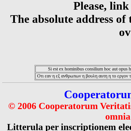
Please, link
The absolute address of 
ov
Si est ex hominibus consilium hoc aut opus hoc
Οτι εαν η εξ ανθρωπων η βουλη αυτη η το εργον τ
Cooperatorum 
© 2006 Cooperatorum Veritatis
omnia 
Litterula per inscriptionem 