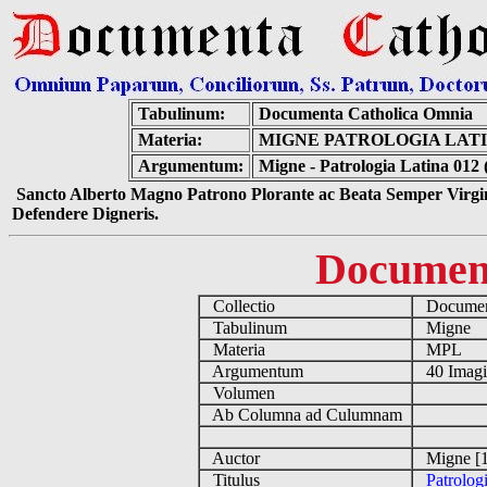
Tabulinum:
Documenta Catholica Omnia
Materia:
MIGNE PATROLOGIA LATIN
Argumentum:
Migne - Patrologia Latina 012 
Sancto Alberto Magno Patrono Plorante ac Beata Semper Virgin
Defendere Digneris.
Documen
Collectio
Document
Tabulinum
Migne
Materia
MPL
Argumentum
40 Imag
Volumen
Ab Columna ad Culumnam
Auctor
Migne [1
Titulus
Patrolog