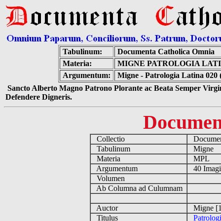
Tabulinum:
Documenta Catholica Omnia
Materia:
MIGNE PATROLOGIA LATIN
Argumentum:
Migne - Patrologia Latina 020 
Sancto Alberto Magno Patrono Plorante ac Beata Semper Virgin
Defendere Digneris.
Documen
Collectio
Document
Tabulinum
Migne
Materia
MPL
Argumentum
40 Imag
Volumen
Ab Columna ad Culumnam
Auctor
Migne [1
Titulus
Patrolog