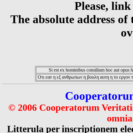
Please, link
The absolute address of 
ov
Si est ex hominibus consilium hoc aut opus hoc
Οτι εαν η εξ ανθρωπων η βουλη αυτη η το εργον τ
Cooperatorum 
© 2006 Cooperatorum Veritatis
omnia 
Litterula per inscriptionem 