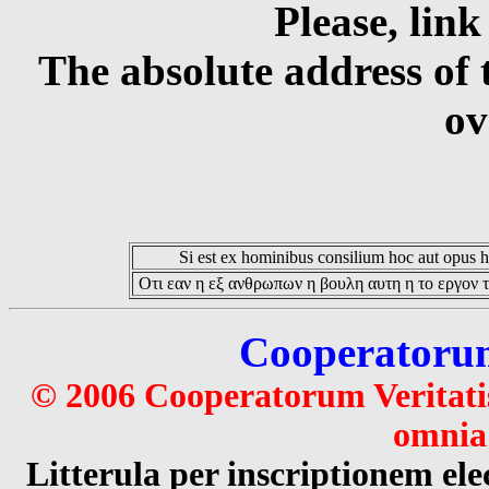
Please, link
The absolute address of 
ov
Si est ex hominibus consilium hoc aut opus hoc
Οτι εαν η εξ ανθρωπων η βουλη αυτη η το εργον τ
Cooperatorum 
© 2006 Cooperatorum Veritatis
omnia 
Litterula per inscriptionem 