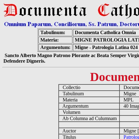
Tabulinum:
Documenta Catholica Omnia
Materia:
MIGNE PATROLOGIA LATIN
Argumentum:
Migne - Patrologia Latina 024
Sancto Alberto Magno Patrono Plorante ac Beata Semper Virgin
Defendere Digneris.
Documen
Collectio
Documen
Tabulinum
Migne
Materia
MPL
Argumentum
40 Imag
Volumen
Ab Columna ad Culumnam
Auctor
Migne [
Titulus
Patrolo