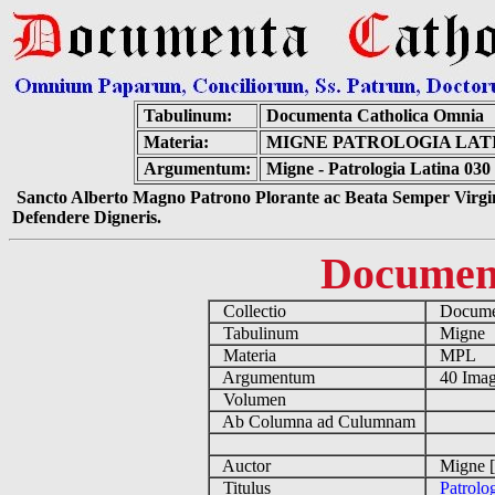
Tabulinum:
Documenta Catholica Omnia
Materia:
MIGNE PATROLOGIA LATIN
Argumentum:
Migne - Patrologia Latina 030
Sancto Alberto Magno Patrono Plorante ac Beata Semper Virgin
Defendere Digneris.
Documen
Collectio
Documen
Tabulinum
Migne
Materia
MPL
Argumentum
40 Imag
Volumen
Ab Columna ad Culumnam
Auctor
Migne [
Titulus
Patrolo