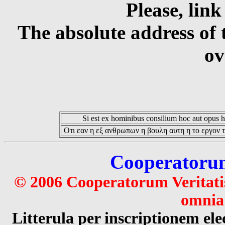
Please, link
The absolute address of 
ov
Si est ex hominibus consilium hoc aut opus hoc
Οτι εαν η εξ ανθρωπων η βουλη αυτη η το εργον τ
Cooperatorum 
© 2006 Cooperatorum Veritatis
omnia 
Litterula per inscriptionem 