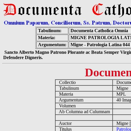
Tabulinum:
Documenta Catholica Omnia
Materia:
MIGNE PATROLOGIA LATIN
Argumentum:
Migne - Patrologia Latina 044
Sancto Alberto Magno Patrono Plorante ac Beata Semper Virgin
Defendere Digneris.
Documen
Collectio
Documen
Tabulinum
Migne
Materia
MPL
Argumentum
40 Imag
Volumen
Ab Columna ad Culumnam
Auctor
Migne [
Titulus
Patrolo