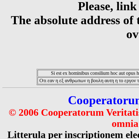
Please, link
The absolute address of 
ov
Si est ex hominibus consilium hoc aut opus hoc
Οτι εαν η εξ ανθρωπων η βουλη αυτη η το εργον τ
Cooperatorum 
© 2006 Cooperatorum Veritatis
omnia 
Litterula per inscriptionem 