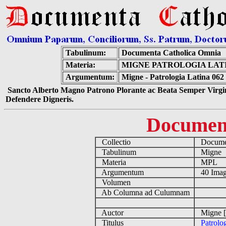
Tabulinum:
Documenta Catholica Omnia
Materia:
MIGNE PATROLOGIA LATIN
Argumentum:
Migne - Patrologia Latina 062
Sancto Alberto Magno Patrono Plorante ac Beata Semper Virgin
Defendere Digneris.
Documen
Collectio
Documen
Tabulinum
Migne
Materia
MPL
Argumentum
40 Imag
Volumen
Ab Columna ad Culumnam
Auctor
Migne [
Titulus
Patrolo