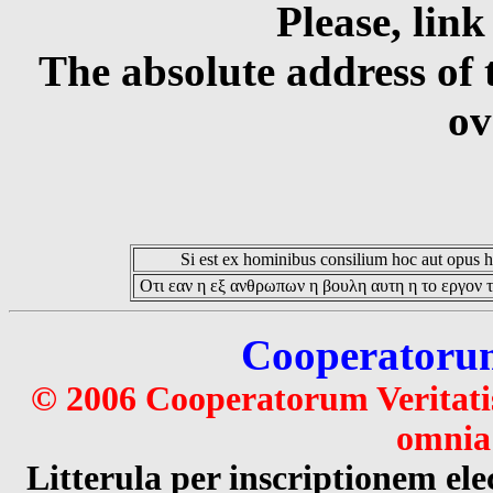
Please, link
The absolute address of 
ov
Si est ex hominibus consilium hoc aut opus hoc
Οτι εαν η εξ ανθρωπων η βουλη αυτη η το εργον τ
Cooperatorum 
© 2006 Cooperatorum Veritatis
omnia 
Litterula per inscriptionem 