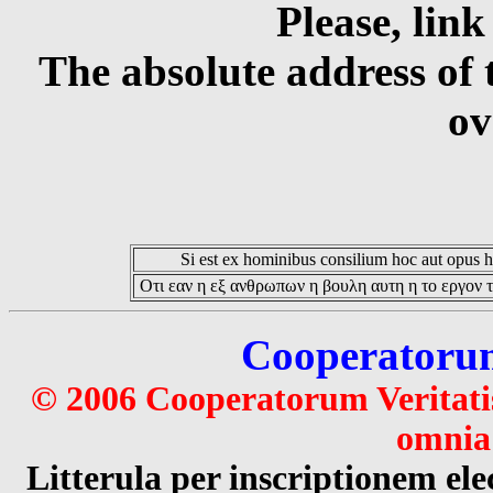
Please, link
The absolute address of 
ov
Si est ex hominibus consilium hoc aut opus hoc
Οτι εαν η εξ ανθρωπων η βουλη αυτη η το εργον τ
Cooperatorum 
© 2006 Cooperatorum Veritatis
omnia 
Litterula per inscriptionem 