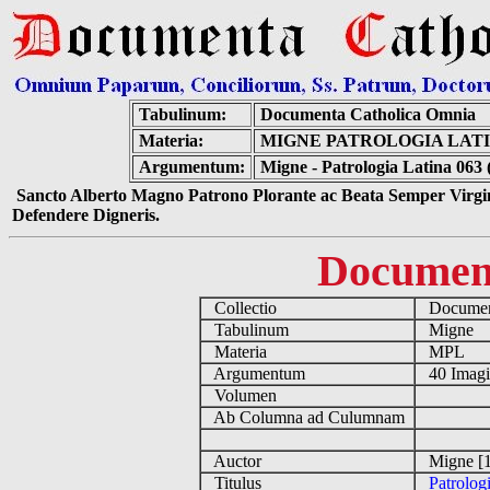
Tabulinum:
Documenta Catholica Omnia
Materia:
MIGNE PATROLOGIA LATIN
Argumentum:
Migne - Patrologia Latina 063 
Sancto Alberto Magno Patrono Plorante ac Beata Semper Virgin
Defendere Digneris.
Documen
Collectio
Document
Tabulinum
Migne
Materia
MPL
Argumentum
40 Imag
Volumen
Ab Columna ad Culumnam
Auctor
Migne [1
Titulus
Patrolog