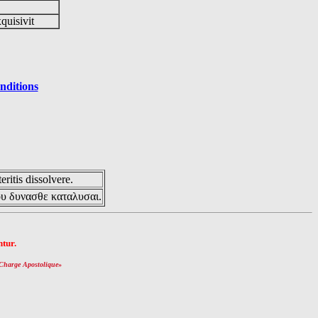
xquisivit
nditions
eritis dissolvere.
ου δυνασθε καταλυσαι.
tur.
Charge Apostolique
»