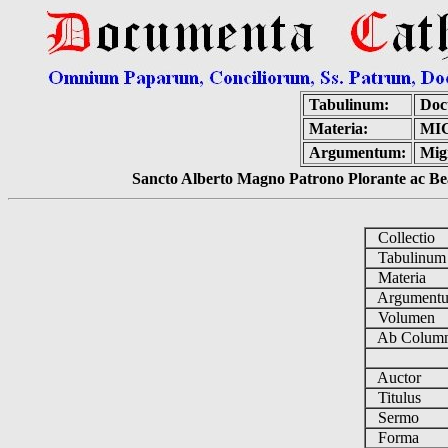
Tabulinum:
Doc
Materia:
MIG
Argumentum:
Mign
Sancto Alberto Magno Patrono Plorante ac Bea
Collectio
Tabulinu
Materia
Argumen
Volumen
Ab Column
Auctor
Titulus
Sermo
Forma