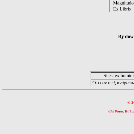
Magnitud
Ex Libris
By down
Si est ex hominib
Οτι εαν η εξ ανθρωπω
© 2
«Ubi Petrus, ibi Ecc