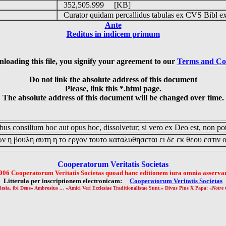
o
352,505.999 [KB]
Curator quidam percallidus tabulas ex CVS Bibl e
Ante
Reditus in indicem primum
loading this file, you signify your agreement to our
Terms and Co
Do not link the absolute address of this document
Please, link this *.html page.
The absolute address of this document will be changed over time.
us consilium hoc aut opus hoc, dissolvetur; si vero ex Deo est, non pot
ν η βουλη αυτη η το εργον τουτο καταλυθησεται ει δε εκ θεου εστιν 
Cooperatorum Veritatis Societas
006 Cooperatorum Veritatis Societas quoad hanc editionem iura omnia asservan
Litterula per inscriptionem electronicam:
Cooperatorum Veritatis Societas
lesia, ibi Deus» Ambrosius ... «Amici Veri Ecclesiae Traditionalistae Sunt.» Divus Pius X Papa: «
Notre 