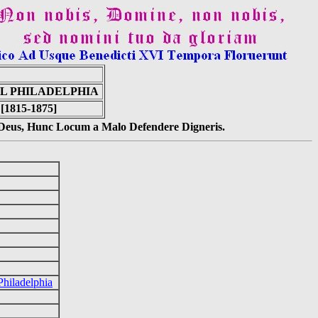
OL PHILADELPHIA
 [1815-1875]
s Deus, Hunc Locum a Malo Defendere Digneris.
Philadelphia