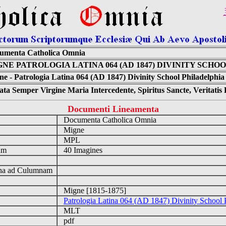
umenta Catholica Omnia
NE PATROLOGIA LATINA 064 (AD 1847) DIVINITY SCHO
e - Patrologia Latina 064 (AD 1847) Divinity School Philadelphia
ta Semper Virgine Maria Intercedente, Spiritus Sancte, Veritati
Documenti Lineamenta
Documenta Catholica Omnia
m
Migne
MPL
tum
40 Imagines
a ad Culumnam
Migne [1815-1875]
Patrologia Latina 064 (AD 1847) Divinity School 
MLT
pdf