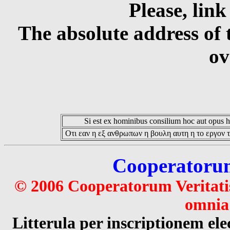
Please, link
The absolute address of 
ov
Si est ex hominibus consilium hoc aut opus hoc
Οτι εαν η εξ ανθρωπων η βουλη αυτη η το εργον τ
Cooperatorum 
© 2006 Cooperatorum Veritatis
omnia 
Litterula per inscriptionem 