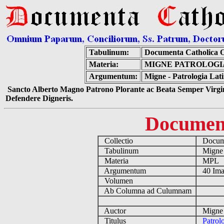
Tabulinum:
Documenta Catholica 
Materia:
MIGNE PATROLOGIA
Argumentum:
Migne - Patrologia Lat
Sancto Alberto Magno Patrono Plorante ac Beata Semper Virgin
Defendere Digneris.
Documen
Collectio
Docume
Tabulinum
Mign
Materia
MPL
Argumentum
40 Ima
Volumen
Ab Columna ad Culumnam
Auctor
Migne 
Titulus
Patrol