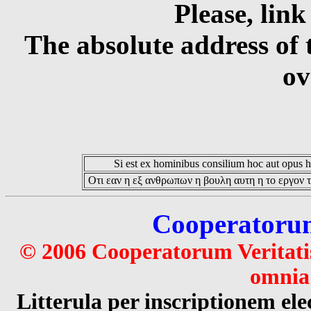
Please, link
The absolute address of 
ov
Si est ex hominibus consilium hoc aut opus hoc
Οτι εαν η εξ ανθρωπων η βουλη αυτη η το εργον τ
Cooperatorum 
© 2006 Cooperatorum Veritatis
omnia 
Litterula per inscriptionem 