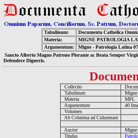
Tabulinum:
Documenta Catholica Omni
Materia:
MIGNE PATROLOGIA LAT
Argumentum:
Migne - Patrologia Latina 0
Sancto Alberto Magno Patrono Plorante ac Beata Semper Virgin
Defendere Digneris.
Documen
Collectio
Docume
Tabulinum
Mign
Materia
MPL
Argumentum
40 Ima
Volumen
Ab Columna ad Culumnam
Auctor
Migne 
Titulus
Patrol