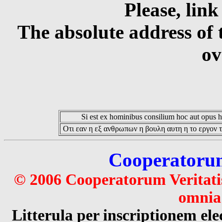
Please, link
The absolute address of 
ov
Si est ex hominibus consilium hoc aut opus hoc
Οτι εαν η εξ ανθρωπων η βουλη αυτη η το εργον τ
Cooperatorum 
© 2006 Cooperatorum Veritatis
omnia 
Litterula per inscriptionem 