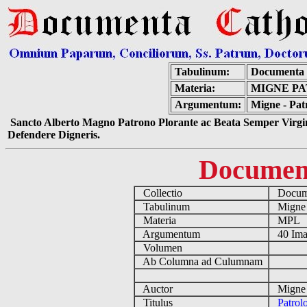
Tabulinum:
Documenta 
Materia:
MIGNE PAT
Argumentum:
Migne - Pat
Sancto Alberto Magno Patrono Plorante ac Beata Semper Virgin
Defendere Digneris.
Documen
Collectio
Docume
Tabulinum
Mign
Materia
MPL
Argumentum
40 Ima
Volumen
Ab Columna ad Culumnam
Auctor
Migne 
Titulus
Patrol