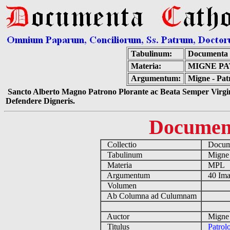
Tabulinum:
Documenta 
Materia:
MIGNE PAT
Argumentum:
Migne - Pat
Sancto Alberto Magno Patrono Plorante ac Beata Semper Virgin
Defendere Digneris.
Documen
Collectio
Docume
Tabulinum
Mign
Materia
MPL
Argumentum
40 Ima
Volumen
Ab Columna ad Culumnam
Auctor
Migne 
Titulus
Patrol