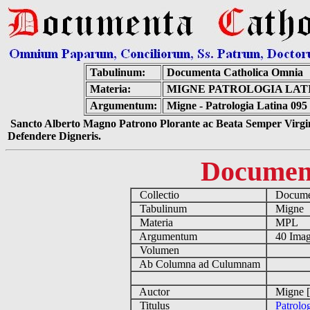
Tabulinum:
Documenta Catholica Omnia
Materia:
MIGNE PATROLOGIA LATIN
Argumentum:
Migne - Patrologia Latina 095
Sancto Alberto Magno Patrono Plorante ac Beata Semper Virgin
Defendere Digneris.
Documen
Collectio
Documen
Tabulinum
Migne
Materia
MPL
Argumentum
40 Imag
Volumen
Ab Columna ad Culumnam
Auctor
Migne [
Titulus
Patrolo