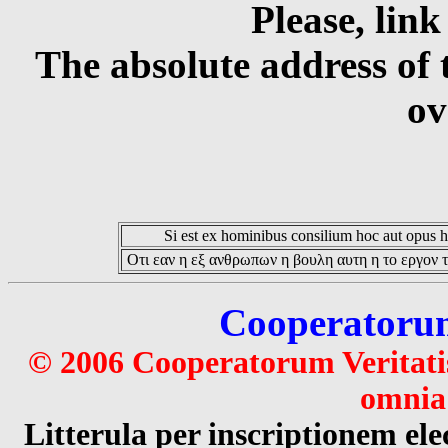
Please, link
The absolute address of 
ov
Si est ex hominibus consilium hoc aut opus hoc
Οτι εαν η εξ ανθρωπων η βουλη αυτη η το εργον τ
Cooperatorum 
© 2006 Cooperatorum Veritatis
omnia 
Litterula per inscriptionem 