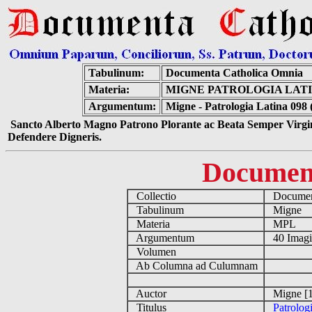
Tabulinum:
Documenta Catholica Omnia
Materia:
MIGNE PATROLOGIA LATIN
Argumentum:
Migne - Patrologia Latina 098 
Sancto Alberto Magno Patrono Plorante ac Beata Semper Virgin
Defendere Digneris.
Documen
Collectio
Document
Tabulinum
Migne
Materia
MPL
Argumentum
40 Imag
Volumen
Ab Columna ad Culumnam
Auctor
Migne [1
Titulus
Patrolog