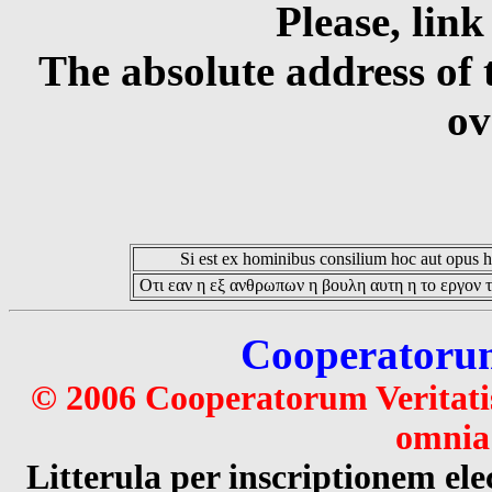
Please, link
The absolute address of 
ov
Si est ex hominibus consilium hoc aut opus hoc
Οτι εαν η εξ ανθρωπων η βουλη αυτη η το εργον τ
Cooperatorum 
© 2006 Cooperatorum Veritatis
omnia 
Litterula per inscriptionem 