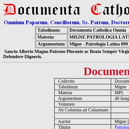
Tabulinum:
Documenta Catholica Omnia
Materia:
MIGNE PATROLOGIA LATIN
Argumentum:
Migne - Patrologia Latina 099
Sancto Alberto Magno Patrono Plorante ac Beata Semper Virgin
Defendere Digneris.
Documen
Collectio
Documen
Tabulinum
Migne
Materia
MPL
Argumentum
40 Imag
Volumen
Ab Columna ad Culumnam
Auctor
Migne [
Titulus
Patrolo