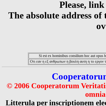
Please, link
The absolute address of 
ov
Si est ex hominibus consilium hoc aut opus hoc
Οτι εαν η εξ ανθρωπων η βουλη αυτη η το εργον τ
Cooperatorum 
© 2006 Cooperatorum Veritatis
omnia 
Litterula per inscriptionem 