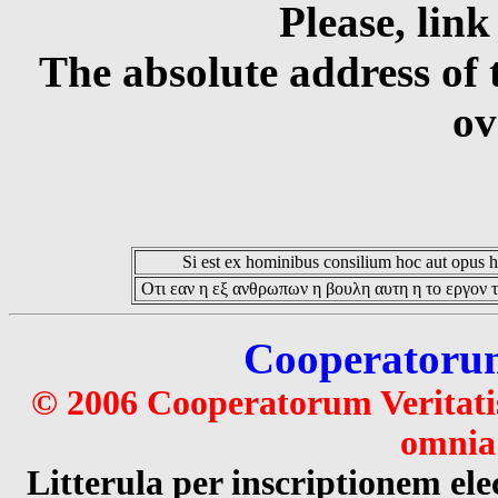
Please, link
The absolute address of 
ov
Si est ex hominibus consilium hoc aut opus hoc
Οτι εαν η εξ ανθρωπων η βουλη αυτη η το εργον τ
Cooperatorum 
© 2006 Cooperatorum Veritatis
omnia 
Litterula per inscriptionem 