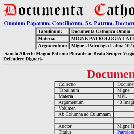
Tabulinum:
Documenta Catholica Omnia
Materia:
MIGNE PATROLOGIA LATIN
Argumentum:
Migne - Patrologia Latina 102 
Sancto Alberto Magno Patrono Plorante ac Beata Semper Virgin
Defendere Digneris.
Documen
Collectio
Document
Tabulinum
Migne
Materia
MPL
Argumentum
40 Imag
Volumen
Ab Columna ad Culumnam
Auctor
Migne [1
Titulus
Patrolog