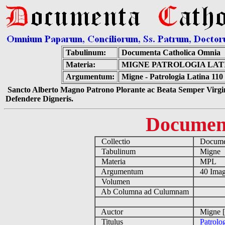
Tabulinum:
Documenta Catholica Omnia
Materia:
MIGNE PATROLOGIA LATIN
Argumentum:
Migne - Patrologia Latina 110
Sancto Alberto Magno Patrono Plorante ac Beata Semper Virgin
Defendere Digneris.
Documen
Collectio
Documen
Tabulinum
Migne
Materia
MPL
Argumentum
40 Imag
Volumen
Ab Columna ad Culumnam
Auctor
Migne [
Titulus
Patrolo