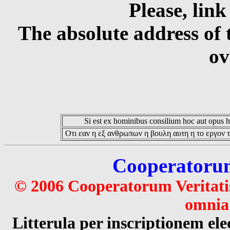
Please, link
The absolute address of 
ov
Si est ex hominibus consilium hoc aut opus hoc
Οτι εαν η εξ ανθρωπων η βουλη αυτη η το εργον τ
Cooperatorum 
© 2006 Cooperatorum Veritatis
omnia 
Litterula per inscriptionem 