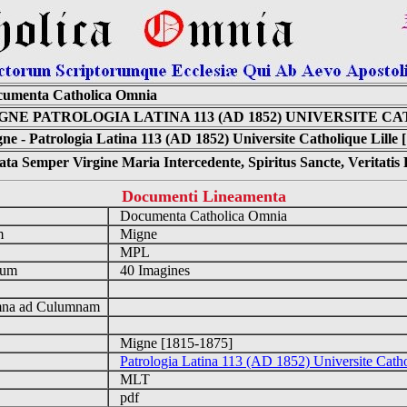
umenta Catholica Omnia
GNE PATROLOGIA LATINA 113 (AD 1852) UNIVERSITE C
ne - Patrologia Latina 113 (AD 1852) Universite Catholique Lille 
ta Semper Virgine Maria Intercedente, Spiritus Sancte, Veritati
Documenti Lineamenta
o
Documenta Catholica Omnia
um
Migne
MPL
tum
40 Imagines
n
na ad Culumnam
Migne [1815-1875]
Patrologia Latina 113 (AD 1852) Universite Catho
MLT
pdf