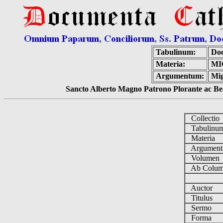
Tabulinum:
Doc
Materia:
MI
Argumentum:
Mig
Sancto Alberto Magno Patrono Plorante ac Bea
Collecti
Tabulin
Materia
Argumen
Volume
Ab Colum
Auctor
Titulus
Sermo
Forma