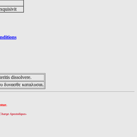
exquisivit
nditions
eritis dissolvere.
ου δυνασθε καταλυσαι.
tur.
Charge Apostolique
»