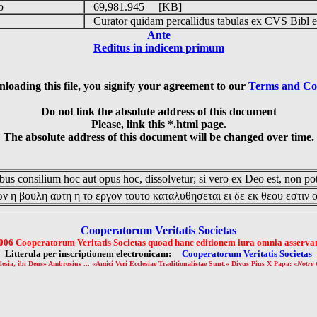
do
69,981.945 [KB]
s
Curator quidam percallidus tabulas ex CVS Bibl 
Ante
Reditus in indicem primum
loading this file, you signify your agreement to our
Terms and Co
Do not link the absolute address of this document
Please, link this *.html page.
The absolute address of this document will be changed over time.
us consilium hoc aut opus hoc, dissolvetur; si vero ex Deo est, non pot
ν η βουλη αυτη η το εργον τουτο καταλυθησεται ει δε εκ θεου εστιν 
Cooperatorum Veritatis Societas
006 Cooperatorum Veritatis Societas quoad hanc editionem iura omnia asservan
Litterula per inscriptionem electronicam:
Cooperatorum Veritatis Societas
lesia, ibi Deus» Ambrosius ... «Amici Veri Ecclesiae Traditionalistae Sunt.» Divus Pius X Papa: «
Notre 