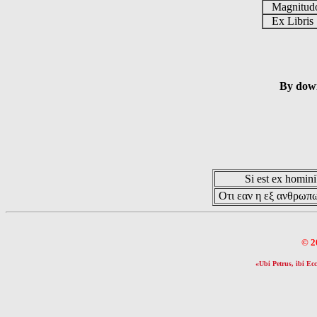
Magnitu
Ex Libri
By down
Si est ex hominib
Οτι εαν η εξ ανθρωπω
© 2
«Ubi Petrus, ibi Ecc