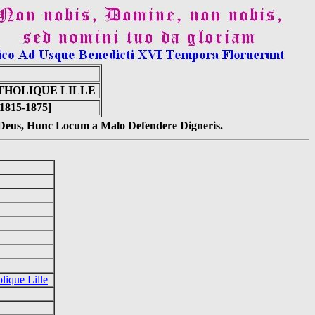
ATHOLIQUE LILLE
[1815-1875]
s Deus, Hunc Locum a Malo Defendere Digneris.
lique Lille