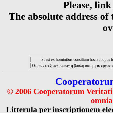
Please, link
The absolute address of 
ov
Si est ex hominibus consilium hoc aut opus hoc
Οτι εαν η εξ ανθρωπων η βουλη αυτη η το εργον τ
Cooperatorum 
© 2006 Cooperatorum Veritatis
omnia 
Litterula per inscriptionem 