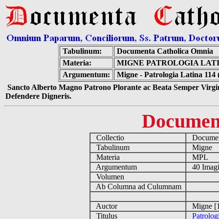
Tabulinum:
Documenta Catholica Omnia
Materia:
MIGNE PATROLOGIA LATIN
Argumentum:
Migne - Patrologia Latina 114 
Sancto Alberto Magno Patrono Plorante ac Beata Semper Virgin
Defendere Digneris.
Documen
Collectio
Document
Tabulinum
Migne
Materia
MPL
Argumentum
40 Imag
Volumen
Ab Columna ad Culumnam
Auctor
Migne [
Titulus
Patrolog