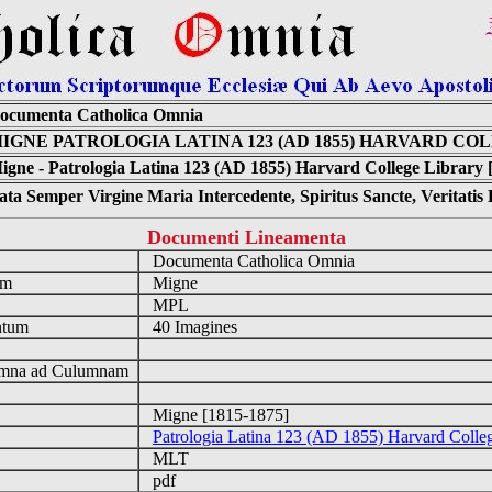
ocumenta Catholica Omnia
IGNE PATROLOGIA LATINA 123 (AD 1855) HARVARD CO
igne - Patrologia Latina 123 (AD 1855) Harvard College Library 
ta Semper Virgine Maria Intercedente, Spiritus Sancte, Veritati
Documenti Lineamenta
o
Documenta Catholica Omnia
um
Migne
MPL
ntum
40 Imagines
n
mna ad Culumnam
Migne [1815-1875]
Patrologia Latina 123 (AD 1855) Harvard Colle
MLT
pdf