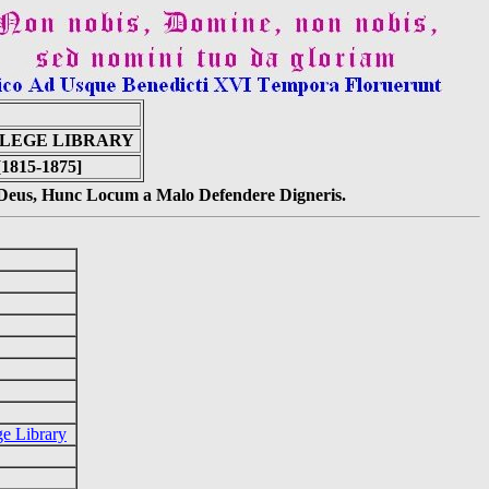
LLEGE LIBRARY
[1815-1875]
s Deus, Hunc Locum a Malo Defendere Digneris.
ge Library