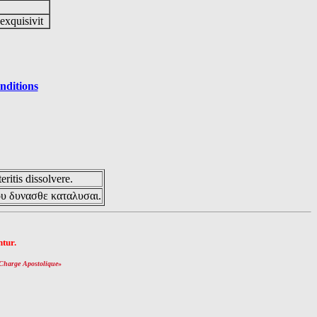
 exquisivit
nditions
eritis dissolvere.
ου δυνασθε καταλυσαι.
tur.
Charge Apostolique
»