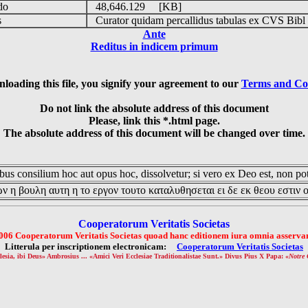
udo
48,646.129 [KB]
is
Curator quidam percallidus tabulas ex CVS Bibl
Ante
Reditus in indicem primum
loading this file, you signify your agreement to our
Terms and Co
Do not link the absolute address of this document
Please, link this *.html page.
The absolute address of this document will be changed over time.
us consilium hoc aut opus hoc, dissolvetur; si vero ex Deo est, non pot
ν η βουλη αυτη η το εργον τουτο καταλυθησεται ει δε εκ θεου εστιν 
Cooperatorum Veritatis Societas
006 Cooperatorum Veritatis Societas quoad hanc editionem iura omnia asservan
Litterula per inscriptionem electronicam:
Cooperatorum Veritatis Societas
lesia, ibi Deus» Ambrosius ... «Amici Veri Ecclesiae Traditionalistae Sunt.» Divus Pius X Papa: «
Notre 