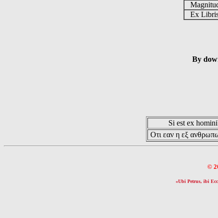
Magnit
Ex Libr
By down
Si est ex hominib
Οτι εαν η εξ ανθρωπω
© 2
«Ubi Petrus, ibi Ecc