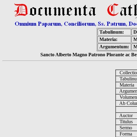
Tabulinum:
D
Materia:
M
Argumentum:
M
Sancto Alberto Magno Patrono Plorante ac Bea
Collecti
Tabulin
Materia
Argume
Volume
Ab Colu
Auctor
Titulus
Sermo
Forma