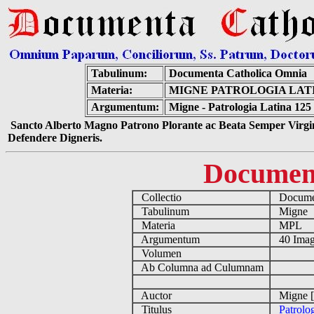
Tabulinum:
Documenta Catholica Omnia
Materia:
MIGNE PATROLOGIA LATIN
Argumentum:
Migne - Patrologia Latina 125
Sancto Alberto Magno Patrono Plorante ac Beata Semper Virgin
Defendere Digneris.
Documen
Collectio
Documen
Tabulinum
Migne
Materia
MPL
Argumentum
40 Imag
Volumen
Ab Columna ad Culumnam
Auctor
Migne [
Titulus
Patrolo