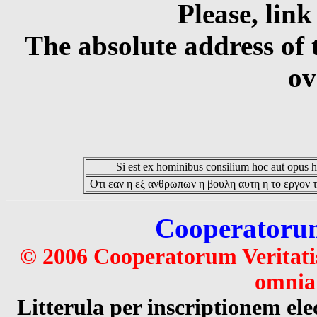
Please, link
The absolute address of 
ov
Si est ex hominibus consilium hoc aut opus hoc
Οτι εαν η εξ ανθρωπων η βουλη αυτη η το εργον τ
Cooperatorum 
© 2006 Cooperatorum Veritatis
omnia 
Litterula per inscriptionem 