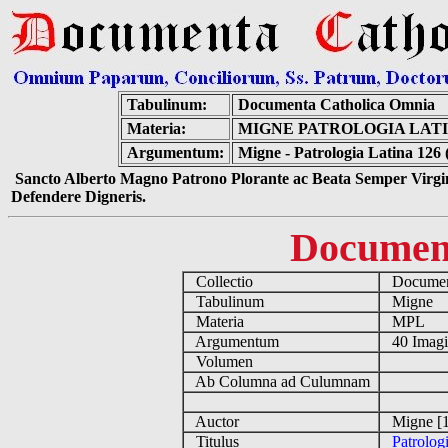
Tabulinum:
Documenta Catholica Omnia
Materia:
MIGNE PATROLOGIA LATIN
Argumentum:
Migne - Patrologia Latina 126 
Sancto Alberto Magno Patrono Plorante ac Beata Semper Virgin
Defendere Digneris.
Documen
Collectio
Document
Tabulinum
Migne
Materia
MPL
Argumentum
40 Imag
Volumen
Ab Columna ad Culumnam
Auctor
Migne [1
Titulus
Patrolog