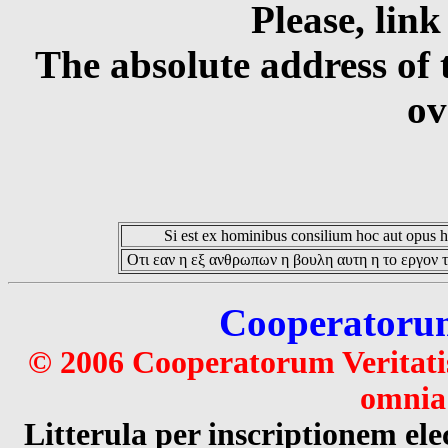
Please, link
The absolute address of 
ov
Si est ex hominibus consilium hoc aut opus hoc
Οτι εαν η εξ ανθρωπων η βουλη αυτη η το εργον τ
Cooperatorum 
© 2006 Cooperatorum Veritatis
omnia 
Litterula per inscriptionem 