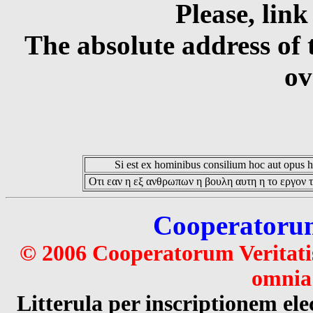
Please, link
The absolute address of 
ov
Si est ex hominibus consilium hoc aut opus hoc
Οτι εαν η εξ ανθρωπων η βουλη αυτη η το εργον τ
Cooperatorum 
© 2006 Cooperatorum Veritatis
omnia 
Litterula per inscriptionem 