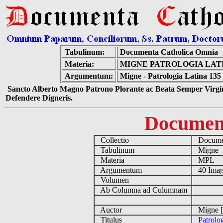
Tabulinum:
Documenta Catholica Omnia
Materia:
MIGNE PATROLOGIA LATIN
Argumentum:
Migne - Patrologia Latina 135
Sancto Alberto Magno Patrono Plorante ac Beata Semper Virgin
Defendere Digneris.
Documen
Collectio
Documen
Tabulinum
Migne
Materia
MPL
Argumentum
40 Imag
Volumen
Ab Columna ad Culumnam
Auctor
Migne [
Titulus
Patrolo