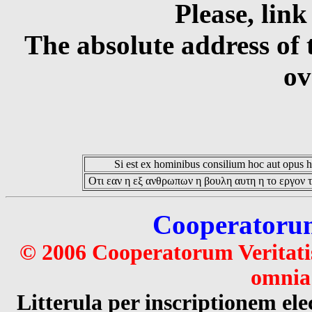
Please, link
The absolute address of 
ov
Si est ex hominibus consilium hoc aut opus hoc
Οτι εαν η εξ ανθρωπων η βουλη αυτη η το εργον τ
Cooperatorum 
© 2006 Cooperatorum Veritatis
omnia 
Litterula per inscriptionem 