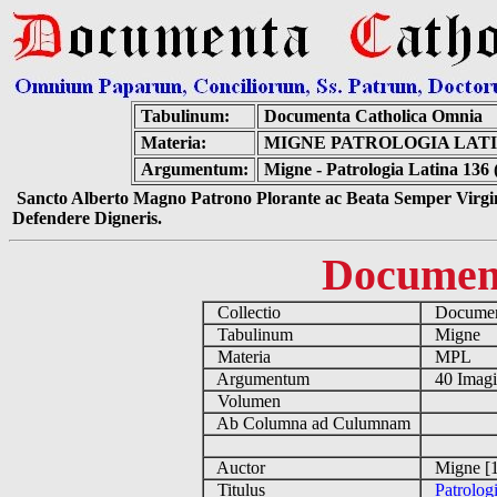
Tabulinum:
Documenta Catholica Omnia
Materia:
MIGNE PATROLOGIA LATIN
Argumentum:
Migne - Patrologia Latina 136 
Sancto Alberto Magno Patrono Plorante ac Beata Semper Virgin
Defendere Digneris.
Documen
Collectio
Document
Tabulinum
Migne
Materia
MPL
Argumentum
40 Imag
Volumen
Ab Columna ad Culumnam
Auctor
Migne [1
Titulus
Patrolog