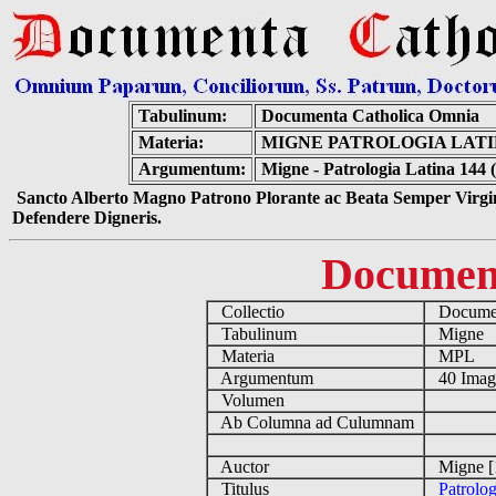
Tabulinum:
Documenta Catholica Omnia
Materia:
MIGNE PATROLOGIA LATIN
Argumentum:
Migne - Patrologia Latina 144 
Sancto Alberto Magno Patrono Plorante ac Beata Semper Virgin
Defendere Digneris.
Documen
Collectio
Documen
Tabulinum
Migne
Materia
MPL
Argumentum
40 Imag
Volumen
Ab Columna ad Culumnam
Auctor
Migne [
Titulus
Patrolog