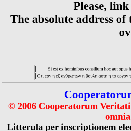
Please, link
The absolute address of 
ov
Si est ex hominibus consilium hoc aut opus hoc
Οτι εαν η εξ ανθρωπων η βουλη αυτη η το εργον τ
Cooperatorum 
© 2006 Cooperatorum Veritatis
omnia 
Litterula per inscriptionem 