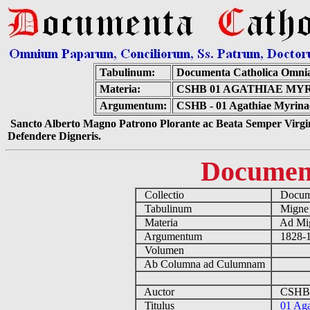
Tabulinum:
Documenta Catholica Omni
Materia:
CSHB 01 AGATHIAE MYR
Argumentum:
CSHB - 01 Agathiae Myrinaei
Sancto Alberto Magno Patrono Plorante ac Beata Semper Virgin
Defendere Digneris.
Documen
Collectio
Docume
Tabulinum
Mign
Materia
Ad Mig
Argumentum
1828-18
Volumen
Ab Columna ad Culumnam
Auctor
CSHB [
Titulus
01 Aga