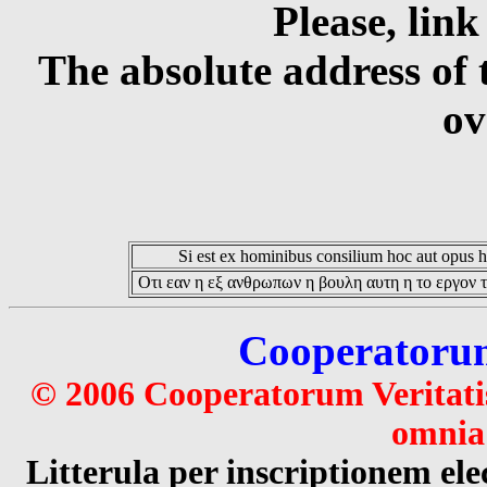
Please, link
The absolute address of 
ov
Si est ex hominibus consilium hoc aut opus hoc
Οτι εαν η εξ ανθρωπων η βουλη αυτη η το εργον τ
Cooperatorum 
© 2006 Cooperatorum Veritatis
omnia 
Litterula per inscriptionem 