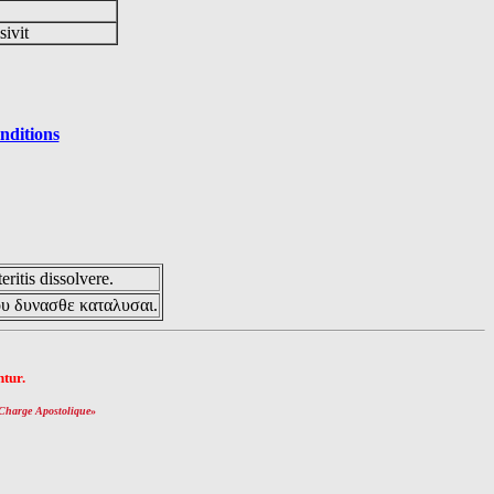
sivit
nditions
eritis dissolvere.
ου δυνασθε καταλυσαι.
tur.
Charge Apostolique
»