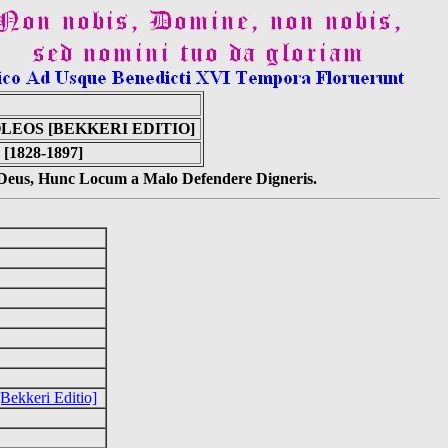
LEOS [BEKKERI EDITIO]
] [1828-1897]
s Deus, Hunc Locum a Malo Defendere Digneris.
[Bekkeri Editio]