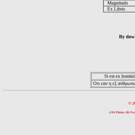
Magnitudo
Ex Libris
By down
Si est ex hominib
Οτι εαν η εξ ανθρωπω
© 2
«Ubi Petrus, ibi Ecc