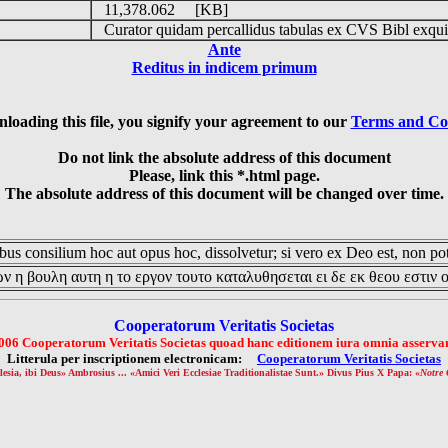
11,378.062 [KB]
Curator quidam percallidus tabulas ex CVS Bibl exqui
Ante
Reditus in indicem primum
loading this file, you signify your agreement to our
Terms and Co
Do not link the absolute address of this document
Please, link this *.html page.
The absolute address of this document will be changed over time.
us consilium hoc aut opus hoc, dissolvetur; si vero ex Deo est, non pot
ν η βουλη αυτη η το εργον τουτο καταλυθησεται ει δε εκ θεου εστιν 
Cooperatorum Veritatis Societas
006 Cooperatorum Veritatis Societas quoad hanc editionem iura omnia asservan
Litterula per inscriptionem electronicam:
Cooperatorum Veritatis Societas
lesia, ibi Deus» Ambrosius ... «Amici Veri Ecclesiae Traditionalistae Sunt.» Divus Pius X Papa: «
Notre 