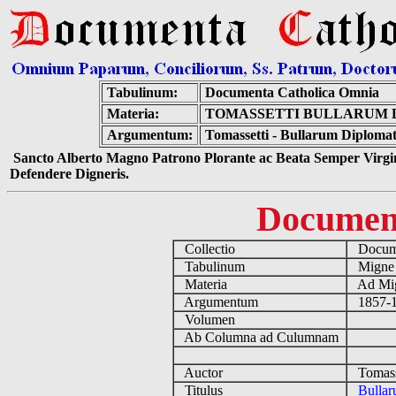
Tabulinum:
Documenta Catholica Omnia
Materia:
TOMASSETTI BULLARUM D
Argumentum:
Tomassetti - Bullarum Diploma
Sancto Alberto Magno Patrono Plorante ac Beata Semper Virgin
Defendere Digneris.
Documen
Collectio
Docume
Tabulinum
Mign
Materia
Ad Mig
Argumentum
1857-18
Volumen
Ab Columna ad Culumnam
Auctor
Tomasse
Titulus
Bullar