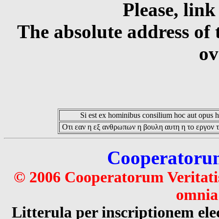
Please, link
The absolute address of 
ov
Si est ex hominibus consilium hoc aut opus hoc
Οτι εαν η εξ ανθρωπων η βουλη αυτη η το εργον τ
Cooperatorum 
© 2006 Cooperatorum Veritatis
omnia 
Litterula per inscriptionem 