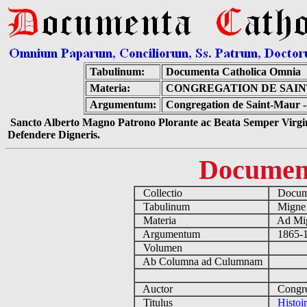
Tabulinum:
Documenta Catholica Omnia
Materia:
CONGREGATION DE SAINT
Argumentum:
Congregation de Saint-Maur - 
Sancto Alberto Magno Patrono Plorante ac Beata Semper Virgin
Defendere Digneris.
Documen
Collectio
Docume
Tabulinum
Mign
Materia
Ad Mig
Argumentum
1865-18
Volumen
Ab Columna ad Culumnam
Auctor
Congreg
Titulus
Histoir