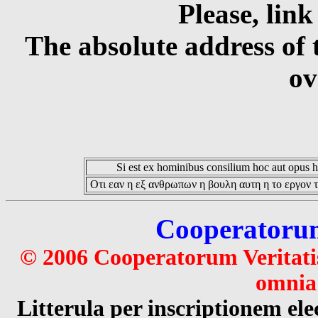
Please, link
The absolute address of 
ov
Si est ex hominibus consilium hoc aut opus hoc
Οτι εαν η εξ ανθρωπων η βουλη αυτη η το εργον τ
Cooperatorum 
© 2006 Cooperatorum Veritatis
omnia 
Litterula per inscriptionem 