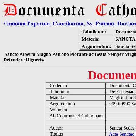
Tabulinum:
Document
Materia:
SANCTA 
Argumentum:
Sancta Se
Sancto Alberto Magno Patrono Plorante ac Beata Semper Virgin
Defendere Digneris.
Documen
Collectio
Documenta Ca
Tabulinum
De Ecclesiae 
Materia
Magisterium 
Argumentum
9999-9990 Sa
Volumen
Ab Columna ad Culumnam
Auctor
Sancta Sedes
Titulus
Acta Sanctae 