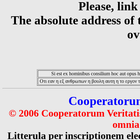
Please, link
The absolute address of 
ov
Si est ex hominibus consilium hoc aut opus hoc
Οτι εαν η εξ ανθρωπων η βουλη αυτη η το εργον τ
Cooperatorum 
© 2006 Cooperatorum Veritatis
omnia 
Litterula per inscriptionem 