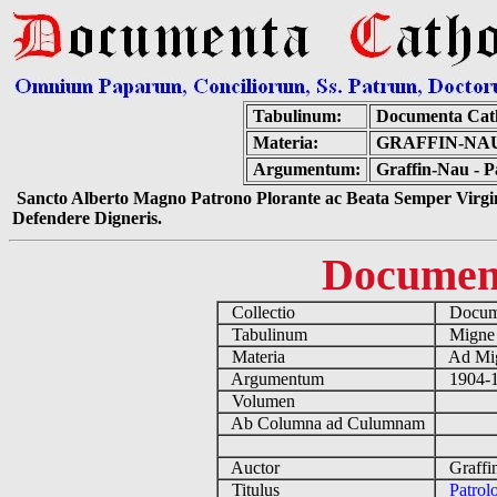
Tabulinum:
Documenta Cat
Materia:
GRAFFIN-NAU
Argumentum:
Graffin-Nau - P
Sancto Alberto Magno Patrono Plorante ac Beata Semper Virgin
Defendere Digneris.
Documen
Collectio
Docume
Tabulinum
Mign
Materia
Ad Mig
Argumentum
1904-1
Volumen
Ab Columna ad Culumnam
Auctor
Graffi
Titulus
Patrol