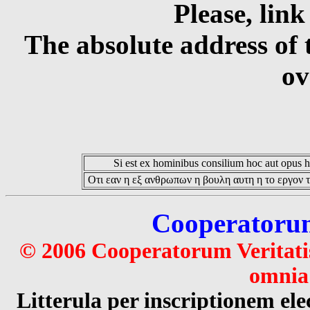
Please, link
The absolute address of 
ov
Si est ex hominibus consilium hoc aut opus hoc
Οτι εαν η εξ ανθρωπων η βουλη αυτη η το εργον τ
Cooperatorum 
© 2006 Cooperatorum Veritatis
omnia 
Litterula per inscriptionem 