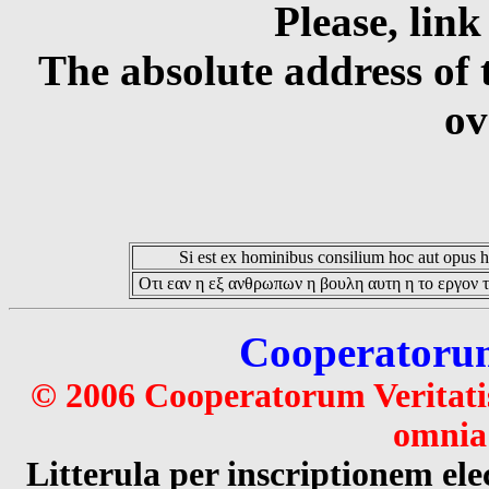
Please, link
The absolute address of 
ov
Si est ex hominibus consilium hoc aut opus hoc
Οτι εαν η εξ ανθρωπων η βουλη αυτη η το εργον τ
Cooperatorum 
© 2006 Cooperatorum Veritatis
omnia 
Litterula per inscriptionem 