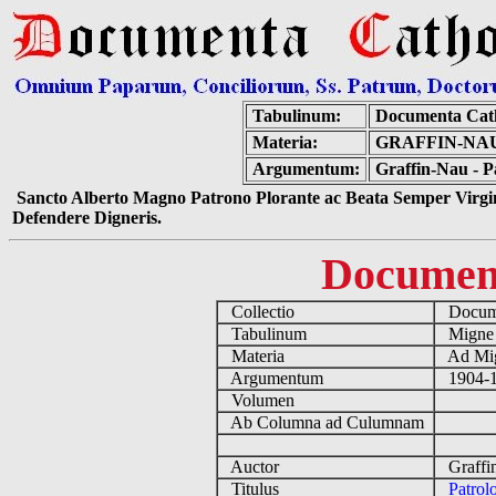
Tabulinum:
Documenta Cat
Materia:
GRAFFIN-NAU
Argumentum:
Graffin-Nau - P
Sancto Alberto Magno Patrono Plorante ac Beata Semper Virgin
Defendere Digneris.
Documen
Collectio
Docume
Tabulinum
Mign
Materia
Ad Mig
Argumentum
1904-1
Volumen
Ab Columna ad Culumnam
Auctor
Graffi
Titulus
Patrol