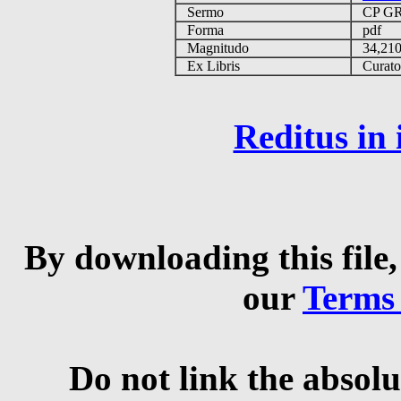
Sermo
CP GR
Forma
pdf
Magnitudo
34,21
Ex Libris
Curator 
Reditus in
By downloading this file,
our
Terms
Do not link the absolu