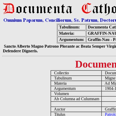
Tabulinum:
Documenta Cat
Materia:
GRAFFIN-NAU
Argumentum:
Graffin-Nau - P
Sancto Alberto Magno Patrono Plorante ac Beata Semper Virgin
Defendere Digneris.
Documen
Collectio
Docume
Tabulinum
Mign
Materia
Ad Mig
Argumentum
1904-1
Volumen
Ab Columna ad Culumnam
Auctor
Graffi
Titulus
Patrol