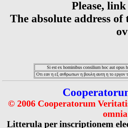
Please, link
The absolute address of 
ov
Si est ex hominibus consilium hoc aut opus hoc
Οτι εαν η εξ ανθρωπων η βουλη αυτη η το εργον τ
Cooperatorum 
© 2006 Cooperatorum Veritatis
omnia 
Litterula per inscriptionem 