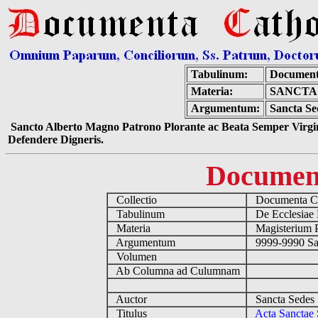
Tabulinum:
Document
Materia:
SANCTA 
Argumentum:
Sancta Se
Sancto Alberto Magno Patrono Plorante ac Beata Semper Virgin
Defendere Digneris.
Documen
Collectio
Documenta Ca
Tabulinum
De Ecclesiae 
Materia
Magisterium 
Argumentum
9999-9990 Sa
Volumen
Ab Columna ad Culumnam
Auctor
Sancta Sedes
Titulus
Acta Sanctae 