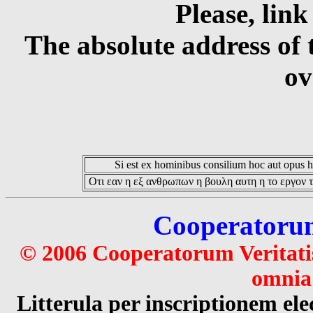
Please, link
The absolute address of 
ov
Si est ex hominibus consilium hoc aut opus hoc
Οτι εαν η εξ ανθρωπων η βουλη αυτη η το εργον τ
Cooperatorum 
© 2006 Cooperatorum Veritatis
omnia 
Litterula per inscriptionem 