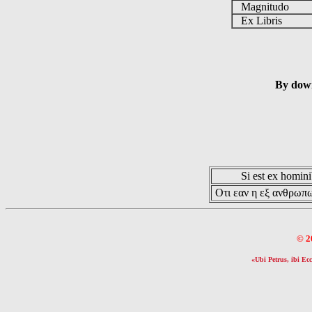
Magnitudo
Ex Libris
By down
Si est ex hominib
Οτι εαν η εξ ανθρωπω
© 2
«Ubi Petrus, ibi Ecc