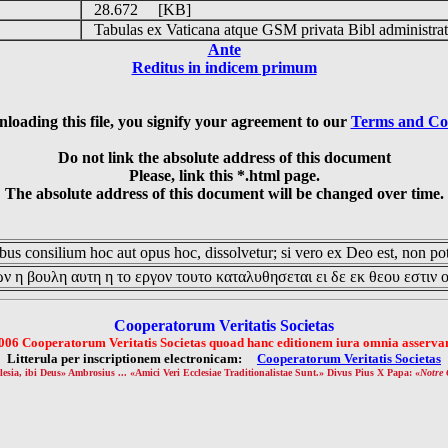
28.672 [KB]
Tabulas ex Vaticana atque GSM privata Bibl administrat
Ante
Reditus in indicem primum
loading this file, you signify your agreement to our
Terms and Co
Do not link the absolute address of this document
Please, link this *.html page.
The absolute address of this document will be changed over time.
us consilium hoc aut opus hoc, dissolvetur; si vero ex Deo est, non pot
ν η βουλη αυτη η το εργον τουτο καταλυθησεται ει δε εκ θεου εστιν 
Cooperatorum Veritatis Societas
006 Cooperatorum Veritatis Societas quoad hanc editionem iura omnia asservan
Litterula per inscriptionem electronicam:
Cooperatorum Veritatis Societas
lesia, ibi Deus» Ambrosius ... «Amici Veri Ecclesiae Traditionalistae Sunt.» Divus Pius X Papa: «
Notre 