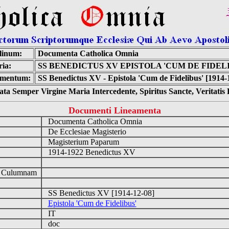
linum:
Documenta Catholica Omnia
ia:
SS BENEDICTUS XV EPISTOLA 'CUM DE FIDEL
mentum:
SS Benedictus XV - Epistola 'Cum de Fidelibus' [1914-
ta Semper Virgine Maria Intercedente, Spiritus Sancte, Veritati
Documenti Lineamenta
Documenta Catholica Omnia
De Ecclesiae Magisterio
Magisterium Paparum
1914-1922 Benedictus XV
d Culumnam
SS Benedictus XV [1914-12-08]
Epistola 'Cum de Fidelibus'
IT
doc