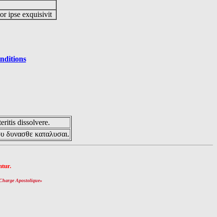
or ipse exquisivit
nditions
eritis dissolvere.
ου δυνασθε καταλυσαι.
tur.
Charge Apostolique
»