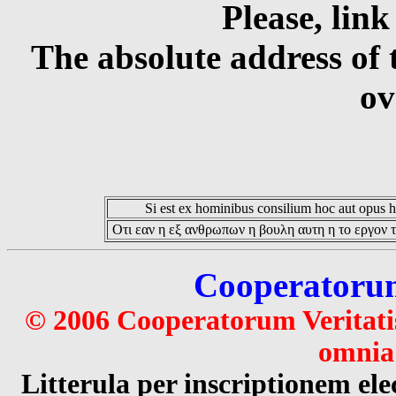
Please, link
The absolute address of 
ov
Si est ex hominibus consilium hoc aut opus hoc
Οτι εαν η εξ ανθρωπων η βουλη αυτη η το εργον τ
Cooperatorum 
© 2006 Cooperatorum Veritatis
omnia 
Litterula per inscriptionem 