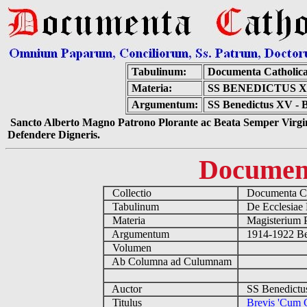
Tabulinum:
Documenta Catholic
Materia:
SS BENEDICTUS 
Argumentum:
SS Benedictus XV - B
Sancto Alberto Magno Patrono Plorante ac Beata Semper Virgin
Defendere Digneris.
Documen
Collectio
Documenta Ca
Tabulinum
De Ecclesiae 
Materia
Magisterium 
Argumentum
1914-1922 Be
Volumen
Ab Columna ad Culumnam
Auctor
SS Benedictu
Titulus
Brevis 'Cum C