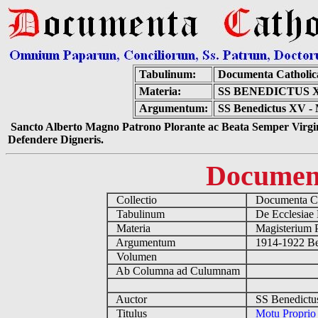
Tabulinum:
Documenta Catholi
Materia:
SS BENEDICTUS 
Argumentum:
SS Benedictus XV - 
Sancto Alberto Magno Patrono Plorante ac Beata Semper Virgin
Defendere Digneris.
Documen
Collectio
Documenta Ca
Tabulinum
De Ecclesiae 
Materia
Magisterium 
Argumentum
1914-1922 Be
Volumen
Ab Columna ad Culumnam
Auctor
SS Benedictu
Titulus
Motu Proprio 