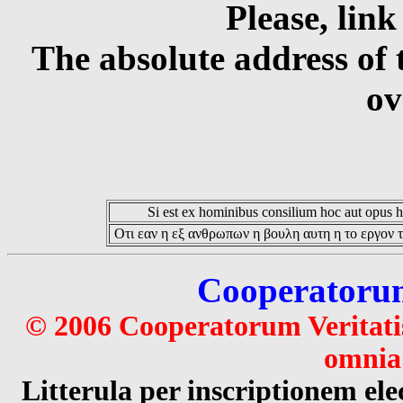
Please, link
The absolute address of 
ov
Si est ex hominibus consilium hoc aut opus hoc
Οτι εαν η εξ ανθρωπων η βουλη αυτη η το εργον τ
Cooperatorum 
© 2006 Cooperatorum Veritatis
omnia 
Litterula per inscriptionem 