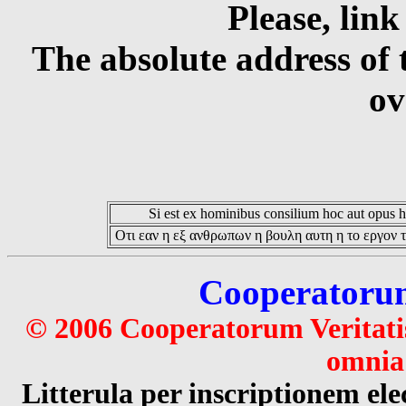
Please, link
The absolute address of 
ov
Si est ex hominibus consilium hoc aut opus hoc
Οτι εαν η εξ ανθρωπων η βουλη αυτη η το εργον τ
Cooperatorum 
© 2006 Cooperatorum Veritatis
omnia 
Litterula per inscriptionem 