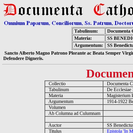
Tabulinum:
Documenta C
Materia:
SS BENEDI
Argumentum:
SS Benedictu
Sancto Alberto Magno Patrono Plorante ac Beata Semper Virgin
Defendere Digneris.
Documen
Collectio
Documenta Ca
Tabulinum
De Ecclesiae 
Materia
Magisterium 
Argumentum
1914-1922 Be
Volumen
Ab Columna ad Culumnam
Auctor
SS Benedictu
Titulus
Epistola 'In 