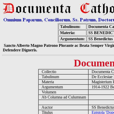
Tabulinum:
Documenta Ca
Materia:
SS BENEDIC
Argumentum:
SS Benedictus 
Sancto Alberto Magno Patrono Plorante ac Beata Semper Virgin
Defendere Digneris.
Documen
Collectio
Documenta Ca
Tabulinum
De Ecclesiae 
Materia
Magisterium 
Argumentum
1914-1922 Be
Volumen
Ab Columna ad Culumnam
Auctor
SS Benedictu
Titulus
Epistola 'Dop