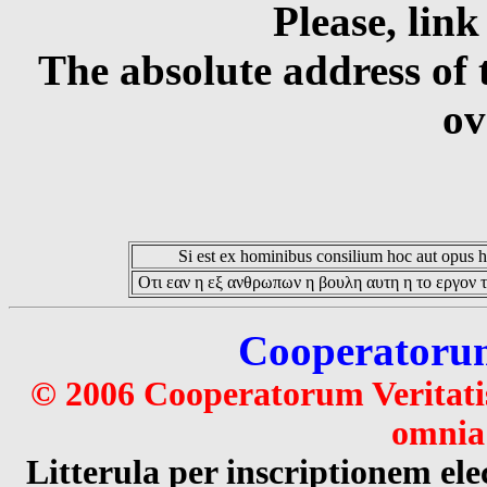
Please, link
The absolute address of 
ov
Si est ex hominibus consilium hoc aut opus hoc
Οτι εαν η εξ ανθρωπων η βουλη αυτη η το εργον τ
Cooperatorum 
© 2006 Cooperatorum Veritatis
omnia 
Litterula per inscriptionem 