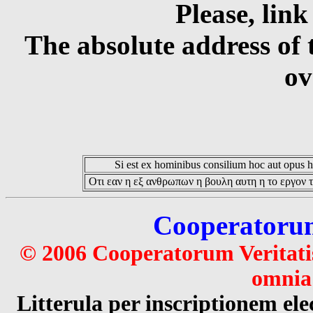
Please, link
The absolute address of 
ov
Si est ex hominibus consilium hoc aut opus hoc
Οτι εαν η εξ ανθρωπων η βουλη αυτη η το εργον τ
Cooperatorum 
© 2006 Cooperatorum Veritatis
omnia 
Litterula per inscriptionem 