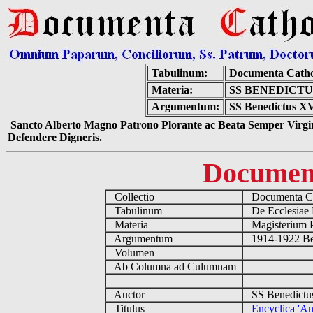
Tabulinum:
Documenta Catho
Materia:
SS BENEDICTU
Argumentum:
SS Benedictus XV
Sancto Alberto Magno Patrono Plorante ac Beata Semper Virgin
Defendere Digneris.
Documen
Collectio
Documenta Ca
Tabulinum
De Ecclesiae 
Materia
Magisterium 
Argumentum
1914-1922 Be
Volumen
Ab Columna ad Culumnam
Auctor
SS Benedictu
Titulus
Encyclica 'An