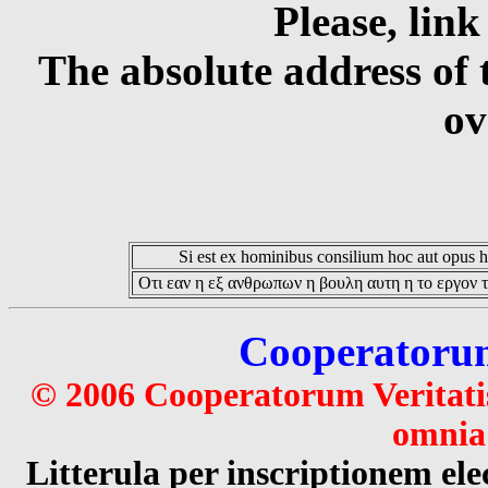
Please, link
The absolute address of 
ov
Si est ex hominibus consilium hoc aut opus hoc
Οτι εαν η εξ ανθρωπων η βουλη αυτη η το εργον τ
Cooperatorum 
© 2006 Cooperatorum Veritatis
omnia 
Litterula per inscriptionem 