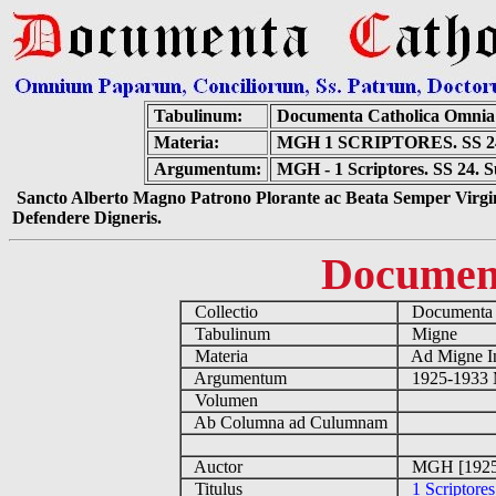
Tabulinum:
Documenta Catholica Omnia
Materia:
MGH 1 SCRIPTORES. SS 2
Argumentum:
MGH - 1 Scriptores. SS 24. 
Sancto Alberto Magno Patrono Plorante ac Beata Semper Virgin
Defendere Digneris.
Documen
Collectio
Documenta 
Tabulinum
Migne
Materia
Ad Migne In
Argumentum
1925-1933 M
Volumen
Ab Columna ad Culumnam
Auctor
MGH [1925
Titulus
1 Scriptore