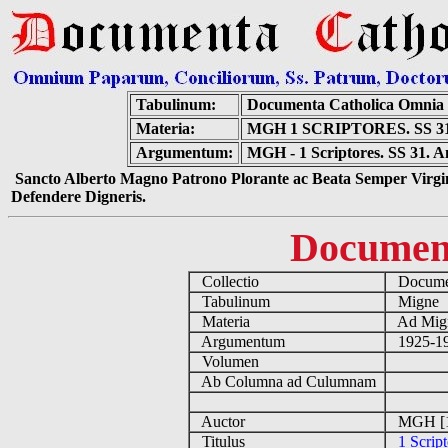
Tabulinum:
Documenta Catholica Omnia
Materia:
MGH 1 SCRIPTORES. SS 
Argumentum:
MGH - 1 Scriptores. SS 31. An
Sancto Alberto Magno Patrono Plorante ac Beata Semper Virgin
Defendere Digneris.
Documen
Collectio
Documen
Tabulinum
Migne
Materia
Ad Mign
Argumentum
1925-19
Volumen
Ab Columna ad Culumnam
Auctor
MGH [1
Titulus
1 Scrip