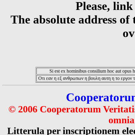
Please, link
The absolute address of 
ov
Si est ex hominibus consilium hoc aut opus hoc
Οτι εαν η εξ ανθρωπων η βουλη αυτη η το εργον τ
Cooperatorum 
© 2006 Cooperatorum Veritatis
omnia 
Litterula per inscriptionem 