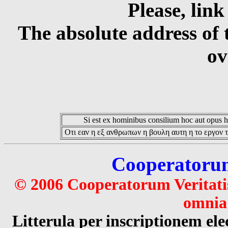
Please, link
The absolute address of 
ov
Si est ex hominibus consilium hoc aut opus hoc
Οτι εαν η εξ ανθρωπων η βουλη αυτη η το εργον τ
Cooperatorum 
© 2006 Cooperatorum Veritatis
omnia 
Litterula per inscriptionem 