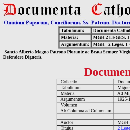
Tabulinum:
Documenta Cathol
Materia:
MGH 2 LEGES. 
Argumentum:
MGH - 2 Leges. 1
Sancto Alberto Magno Patrono Plorante ac Beata Semper Virgin
Defendere Digneris.
Documen
Collectio
Docume
Tabulinum
Mign
Materia
Ad Mig
Argumentum
1925-19
Volumen
Ab Columna ad Culumnam
Auctor
MGH [
Titulus
2 Lege